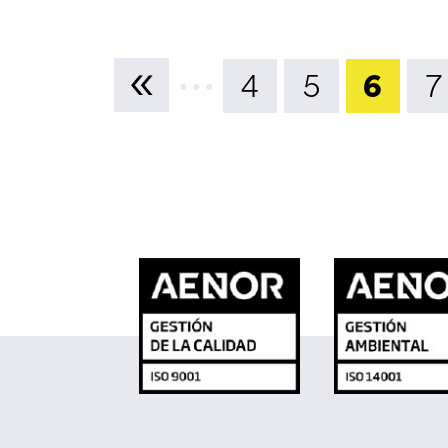
...
«
4
5
6
7