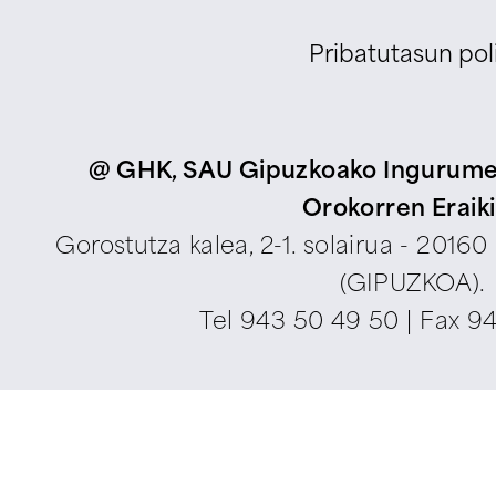
Pribatutasun poli
@ GHK, SAU Gipuzkoako Ingurumen
Orokorren Eraik
Gorostutza kalea, 2-1. solairua - 2016
(GIPUZKOA).
Tel
943 50 49 50
| Fax 9