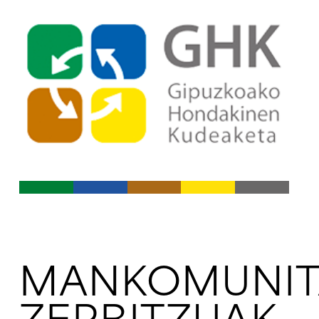
Indize nagusira jo
Edukietara jo
MANKOMUNIT