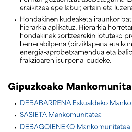
herritar guztientzat asebetegarria 
eraikitzea epe labur, ertain eta luzera
Hondakinen kudeaketa iraunkor bat
hierarkia aplikatuz. Hierarkia horre
hondakinak sortzearekin lotutako p
berrerabilpena (birziklapena eta ko
energia-aprobetxamendua eta balio
frakzioaren isurpena leudeke.
Gipuzkoako Mankomunita
DEBABARRENA Eskualdeko Manko
SASIETA Mankomunitatea
DEBAGOIENEKO Mankomunitatea