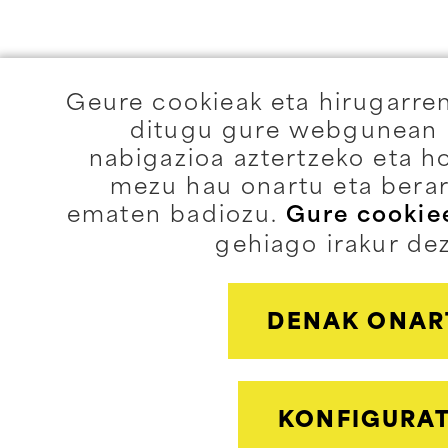
Geure cookieak eta hirugarre
ditugu gure webgunean e
nabigazioa aztertzeko eta h
mezu hau onartu eta berar
ematen badiozu.
Gure cookiee
gehiago irakur de