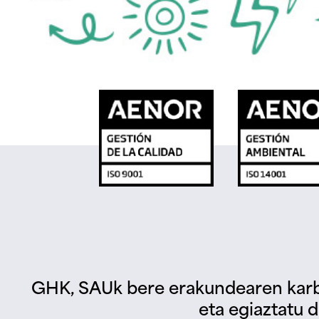
GHK, SAUk bere erakundearen karb
eta egiaztatu d