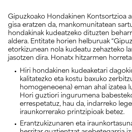
Gipuzkoako Hondakinen Kontsortzioa a
gisa eratzen da, mankomunitatean sartut
hondakinak kudeatzeko dituzten beharr
aldera. Entitate horien helburuak “Gipu
etorkizunean nola kudeatu zehazteko l
jasotzen dira. Honatx hitzarmen horre
Hiri hondakinen kudeaketari dagokio
kalitatezko eta kostu baxuko zerbitzu
homogeneoena) eman ahal izatea lur
Hori guztiori ingurumena babestek
errespetatuz, hau da, indarreko leg
iraunkorrerako printzipioak betez.
Erantzukizunaren eta iraunkortasuna