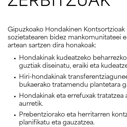
ZERBITZUAK
Gipuzkoako Hondakinen Kontsortzioak
sozietatearen bidez mankomunitateei 
artean sartzen dira honakoak:
Hondakinak kudeatzeko beharrezkoa
guztiak diseinatu, eraiki eta kudeatz
Hiri-hondakinak transferentziagunee
bukaerako tratamendu plantetara ga
Hondakinak eta errefuxak tratatze
aurretik.
Prebentziorako eta herritarren kont
planifikatu eta gauzatzea.