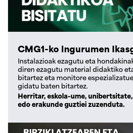
CMG1-ko Ingurumen Ikasg
Instalazioak ezagutu eta hondakina
diren ezagutu material didaktiko e
bitartez eta monitore espezializatue
gidatu baten bitartez.
Herritar, eskola-ume, unibertsitate,
edo erakunde guztiei zuzenduta.