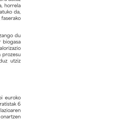
, horrela
atuko da,
 faserako
izango du
r biogasa
lorizazio
a prozesu
duz utziz
oi euroko
atistak 6
lazioaren
 onartzen