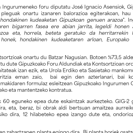
 Ingurumeneko foru diputatu José Ignacio Asensiok, G
pleguak onartu izanaren balorazioa egiterakoan, hau
u hondakinen kudeaketan Gipuzkoan genuen arazoa
". 
en bigarren fasea ere abian jarrita, legeldi honen
a eta, horrela, beteta geratuko da herritarrekin h
 honek, hondakinen kudeaketaren arloan, Europako h
ortzioak onartu du Batzar Nagusian. Botoen %73,5 alde
bestu dute Gipuzkoako Foru Aldundiak eta Kontsortzioan or
ateak izan ezik, eta Urola Erdiko eta Sasietako mankom
iritzia eman zaio, bai egin den azterlanari, bai ko
n emakidaren formulaz esleitzean Gipuzkoako Ingurumen
tzeko eta mantentzeko kontratua.
ek 60 eguneko epea dute eskaintzak aurkezteko. GIG-2
ra, eta, beraz, bi obrak aldi bertsuan amaitzea aurreik
iko dira, 12 hilabeteko epea izango dute eta, ondorio
en zahartzapen planta egingo dira. Bi planta horiek osat