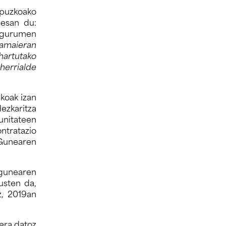
ipuzkoako
 esan du:
Ingurumen
 amaieran
artutako
errialde
koak izan
dezkaritza
unitateen
ntratazio
 Gunearen
 gunearen
usten da,
z, 2019an
zera datoz