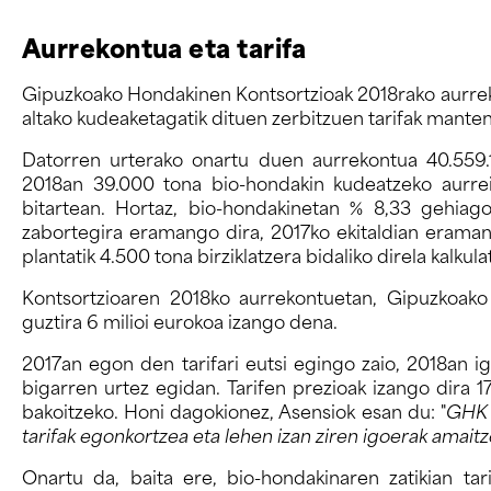
Aurrekontua eta tarifa
Gipuzkoako Hondakinen Kontsortzioak 2018rako aurrek
altako kudeaketagatik dituen zerbitzuen tarifak manten
Datorren urterako onartu duen aurrekontua 40.559.
2018an 39.000 tona bio-hondakin kudeatzeko aurrei
bitartean. Hortaz, bio-hondakinetan % 8,33 gehiago
zabortegira eramango dira, 2017ko ekitaldian eraman
plantatik 4.500 tona birziklatzera bidaliko direla kalk
Kontsortzioaren 2018ko aurrekontuetan, Gipuzkoako
guztira 6 milioi eurokoa izango dena.
2017an egon den tarifari eutsi egingo zaio, 2018an igo
bigarren urtez egidan. Tarifen prezioak izango dira 
bakoitzeko. Honi dagokionez, Asensiok esan du: "
GHK 
tarifak egonkortzea eta lehen izan ziren igoerak amaitz
Onartu da, baita ere, bio-hondakinaren zatikian tar