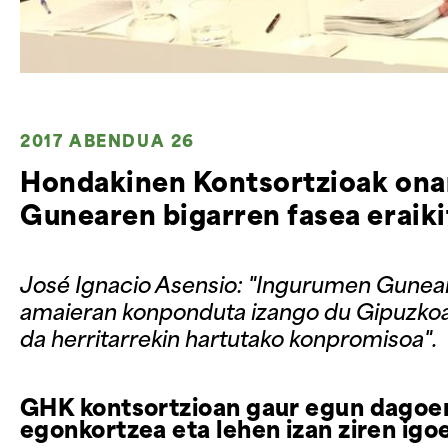
2017 ABENDUA 26
Hondakinen Kontsortzioak ona
Gunearen bigarren fasea eraik
José Ignacio Asensio: "Ingurumen Guneare
amaieran konponduta izango du Gipuzkoak
da herritarrekin hartutako konpromisoa".
GHK kontsortzioan gaur egun dagoen k
egonkortzea eta lehen izan ziren igo