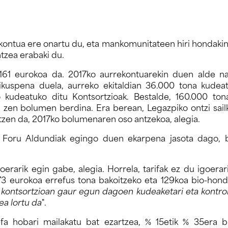
ontua ere onartu du, eta mankomunitateen hiri hondakin
tzea erabaki du.
161 eurokoa da. 2017ko aurrekontuarekin duen alde n
kuspena duela, aurreko ekitaldian 36.000 tona kudea
 kudeatuko ditu Kontsortzioak. Bestalde, 160.000 ton
 zen bolumen berdina. Era berean, Legazpiko ontzi sai
ulatzen da, 2017ko bolumenaren oso antzekoa, alegia.
 Foru Aldundiak egingo duen ekarpena jasota dago, b
erarik egin gabe, alegia. Horrela, tarifak ez du igoerar
173 eurokoa errefus tona bakoitzeko eta 129koa bio-hond
kontsortzioan gaur egun dagoen kudeaketari eta kontrola
ea lortu da
".
ifa hobari mailakatu bat ezartzea, % 15etik % 35era bi