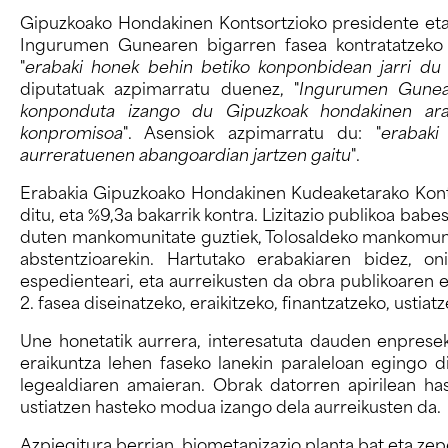
Gipuzkoako Hondakinen Kontsortzioko presidente eta
Ingurumen Gunearen bigarren fasea kontratatzeko 
"
erabaki honek behin betiko konponbidean jarri d
diputatuak azpimarratu duenez, "
Ingurumen Gunear
konponduta izango du Gipuzkoak hondakinen arazo
konpromisoa
". Asensiok azpimarratu du: "
erabaki
aurreratuenen abangoardian jartzen gaitu
".
Erabakia Gipuzkoako Hondakinen Kudeaketarako Konts
ditu, eta %9,3a bakarrik kontra. Lizitazio publikoa ba
duten mankomunitate guztiek, Tolosaldeko mankomunit
abstentzioarekin. Hartutako erabakiaren bidez, on
espedienteari, eta aurreikusten da obra publikoare
2. fasea diseinatzeko, eraikitzeko, finantzatzeko, ustia
Une honetatik aurrera, interesatuta dauden enpres
eraikuntza lehen faseko lanekin paraleloan egingo di
legealdiaren amaieran. Obrak datorren apirilean has
ustiatzen hasteko modua izango dela aurreikusten da.
Azpiegitura berrian, biometanizazio planta bat eta zep