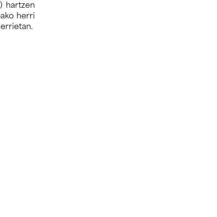
) hartzen
ako herri
errietan.