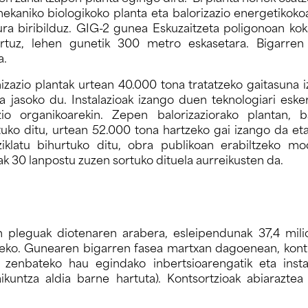
kaniko biologikoko planta eta balorizazio energetikokoa
a biribilduz. GIG-2 gunea Eskuzaitzeta poligonoan kok
artuz, lehen gunetik 300 metro eskasetara. Bigarren
a.
azio plantak urtean 40.000 tona tratatzeko gaitasuna 
a jasoko du. Instalazioak izango duen teknologiari eske
o organikoarekin. Zepen balorizaziorako plantan, ba
tuko ditu, urtean 52.000 tona hartzeko gai izango da et
iklatu bihurtuko ditu, obra publikoan erabiltzeko mo
k 30 lanpostu zuzen sortuko dituela aurreikusten da.
pleguak diotenaren arabera, esleipendunak 37,4 mili
zteko. Gunearen bigarren fasea martxan dagoenean, kontr
, zenbateko hau egindako inbertsioarengatik eta insta
kuntza aldia barne hartuta). Kontsortzioak abiaraztea