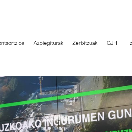
ntsortzioa
Azpiegiturak
Zerbitzuak
GJH