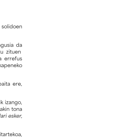
 solidoen
agusia da
tu zituen
a errefus
lkapeneko
aita ere,
ik izango,
akin tona
ri esker,
tartekoa,