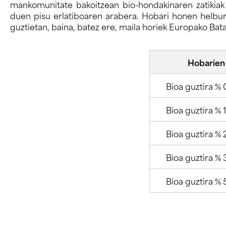
mankomunitate bakoitzean bio-hondakinaren zatikiak 
duen pisu erlatiboaren arabera. Hobari honen helbur
guztietan, baina, batez ere, maila horiek Europako Bata
Hobarien 
Bioa guztira % 0
Bioa guztira % 
Bioa guztira % 
Bioa guztira % 
Bioa guztira % 