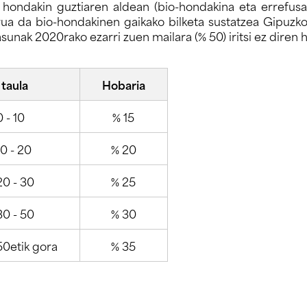
hondakin guztiaren aldean (bio-hondakina eta errefusa
ua da bio-hondakinen gaikako bilketa sustatzea Gipuzko
sunak 2020rako ezarri zuen mailara (% 50) iritsi ez diren h
taula
Hobaria
 - 10
% 15
10 - 20
% 20
20 - 30
% 25
30 - 50
% 30
50etik gora
% 35