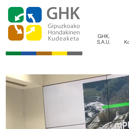
Indize nagusira jo
Edukietara jo
GHK,
S.A.U.
Ko