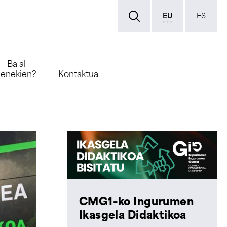
EU
ES
Ba al
zenekien?
Kontaktua
CMG1-ko Ingurumen
Ikasgela Didaktikoa