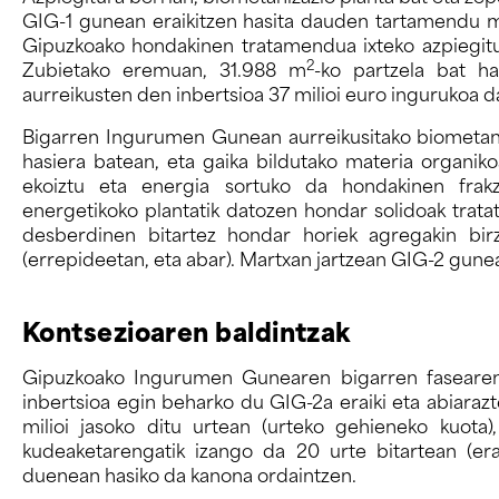
GIG-1 gunean eraikitzen hasita dauden tartamendu me
Gipuzkoako hondakinen tratamendua ixteko azpiegitur
2
Zubietako eremuan, 31.988 m
-ko partzela bat h
aurreikusten den inbertsioa 37 milioi euro ingurukoa d
Bigarren Ingurumen Gunean aurreikusitako biometaniz
hasiera batean, eta gaika bildutako materia organiko
ekoiztu eta energia sortuko da hondakinen frakzi
energetikoko plantatik datozen hondar solidoak trata
desberdinen bitartez hondar horiek agregakin birz
(errepideetan, eta abar). Martxan jartzean GIG-2 gunea
Kontsezioaren baldintzak
Gipuzkoako Ingurumen Gunearen bigarren fasearen 
inbertsioa egin beharko du GIG-2a eraiki eta abiara
milioi jasoko ditu urtean (urteko gehieneko kuota)
kudeaketarengatik izango da 20 urte bitartean (erai
duenean hasiko da kanona ordaintzen.