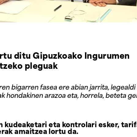
rtu ditu Gipuzkoako Ingurumen
itzeko pleguak
n bigarren fasea ere abian jarrita, legeald
 hondakinen arazoa eta, horrela, beteta ge
udeaketari eta kontrolari esker, tari
erak amaitzea lortu da.