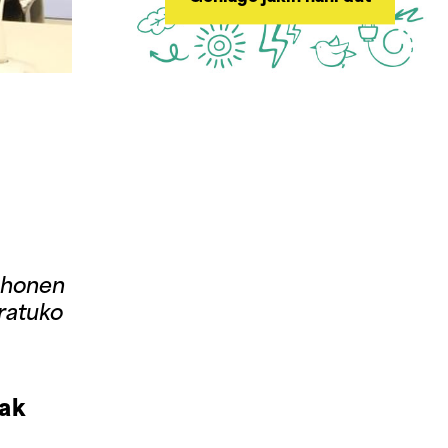
i honen
ratuko
fak