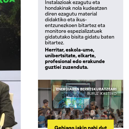
Instalazioak ezagutu eta
hondakinak nola kudeatzen
diren ezagutu material
didaktiko eta ikus-
entzunezkoen bitartez eta
monitore espezializatuek
gidatutako bisita gidatu baten
bitartez.
Herritar, eskola-ume,
unibertsitate, elkarte,
profesional edo erakunde
guztiei zuzenduta.
Gehiago jakin nahi dut