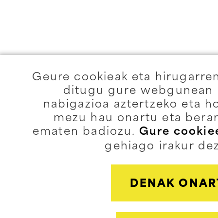
Geure cookieak eta hirugarre
ditugu gure webgunean e
nabigazioa aztertzeko eta h
mezu hau onartu eta berar
ematen badiozu.
Gure cookiee
gehiago irakur de