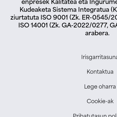
enpresek Kalitatea eta Ingurum
Kudeaketa Sistema Integratua (KS
ziurtatuta ISO 9001 (Zk. ER-0545/2
ISO 14001 (Zk. GA-2022/0277, G
arabera.
Irisgarritasun
Kontaktua
Lege oharra
Cookie-ak
Pribatutasun poli