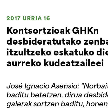
2017 URRIA 16
Kontsortzioak GHKn
desbideratutako zenb
itzultzeko eskatuko di
aurreko kudeatzaileei
José Ignacio Asensio: "Norbai
baditu betetzen, dirua desbi
galerak sortzen baditu, honen