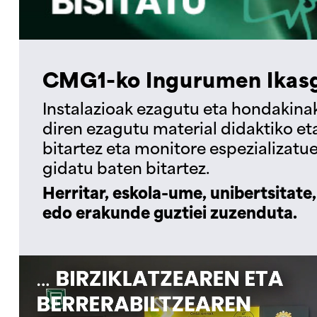
CMG1-ko Ingurumen Ikasg
Instalazioak ezagutu eta hondakina
diren ezagutu material didaktiko e
bitartez eta monitore espezializatue
gidatu baten bitartez.
Herritar, eskola-ume, unibertsitate,
edo erakunde guztiei zuzenduta.