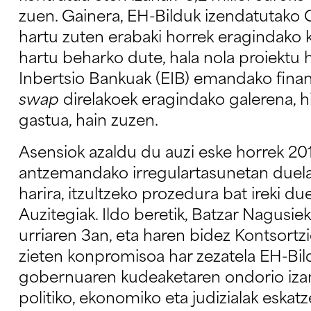
zuen. Gainera, EH-Bilduk izendatutako
hartu zuten erabaki horrek eragindako
hartu beharko dute, hala nola proiektu
Inbertsio Bankuak (EIB) emandako finan
swap
direlakoek eragindako galerena, 
gastua, hain zuzen.
Asensiok azaldu du auzi eske horrek 20
antzemandako irregulartasunetan duela j
harira, itzultzeko prozedura bat ireki d
Auzitegiak. Ildo beretik, Batzar Nagusi
urriaren 3an, eta haren bidez Kontsortzi
zieten konpromisoa har zezatela EH-Bil
gobernuaren kudeaketaren ondorio izan
politiko, ekonomiko eta judizialak eskatz