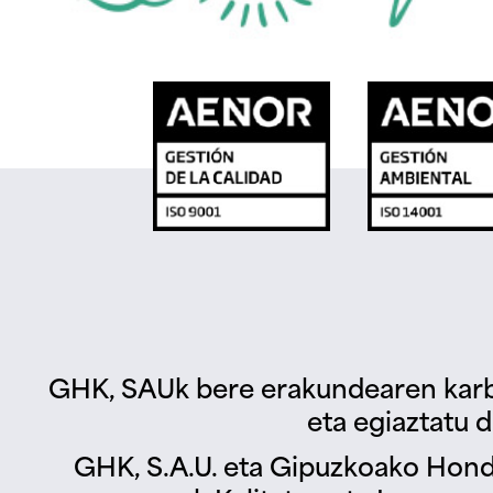
GHK, SAUk bere erakundearen karb
eta egiaztatu d
GHK, S.A.U. eta Gipuzkoako Hond