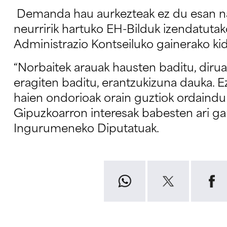
Demanda hau aurkezteak ez du esan na
neurririk hartuko EH-Bilduk izendatut
Administrazio Kontseiluko gainerako ki
“Norbaitek arauak hausten baditu, dirua
eragiten baditu, erantzukizuna dauka. E
haien ondorioak orain guztiok ordaindu 
Gipuzkoarron interesak babesten ari ga
Ingurumeneko Diputatuak.