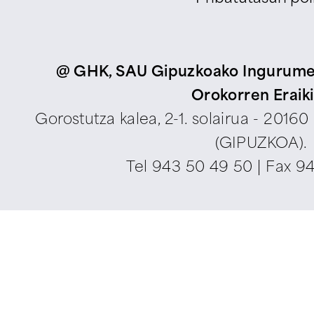
@ GHK, SAU Gipuzkoako Ingurumen
Orokorren Eraik
Gorostutza kalea, 2-1. solairua - 2016
(GIPUZKOA).
Tel
943 50 49 50
| Fax 9