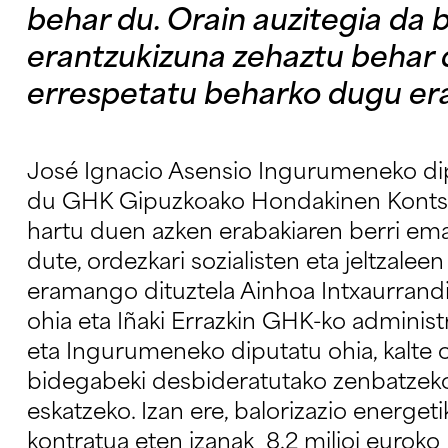
behar du. Orain auzitegia da 
erantzukizuna zehaztu behar 
errespetatu beharko dugu er
José Ignacio Asensio Ingurumeneko dip
du GHK Gipuzkoako Hondakinen Kontso
hartu duen azken erabakiaren berri ema
dute, ordezkari sozialisten eta jeltzaleen
eramango dituztela Ainhoa Intxaurrand
ohia eta Iñaki Errazkin GHK-ko administ
eta Ingurumeneko diputatu ohia, kalte 
bidegabeki desbideratutako zenbatzekoa
eskatzeko. Izan ere, balorizazio energeti
kontratua eten izanak 8,2 milioi euroko