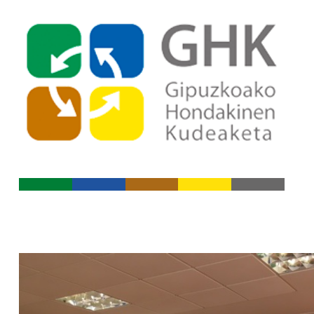
Indize nagusira jo
Edukietara jo