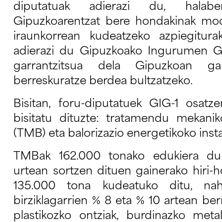
diputatuak adierazi du, halaber
Gipuzkoarentzat bere hondakinak mo
iraunkorrean kudeatzeko azpiegiturak 
adierazi du Gipuzkoako Ingurumen G
garrantzitsua dela Gipuzkoan ga
berreskuratze berdea bultzatzeko.
Bisitan, foru-diputatuek GIG-1 osatz
bisitatu dituzte: tratamendu mekaniko
(TMB) eta balorizazio energetikoko insta
TMBak 162.000 tonako edukiera du 
urtean sortzen dituen gainerako hiri-
135.000 tona kudeatuko ditu, nah
birziklagarrien % 8 eta % 10 artean ber
plastikozko ontziak, burdinazko met