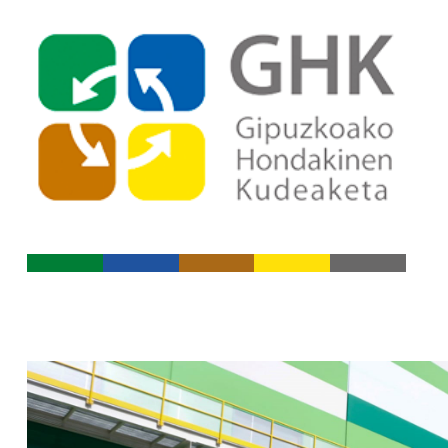
Indize nagusira jo
Edukietara jo