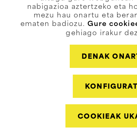
nabigazioa aztertzeko eta h
mezu hau onartu eta berar
ematen badiozu.
Gure cookiee
gehiago irakur de