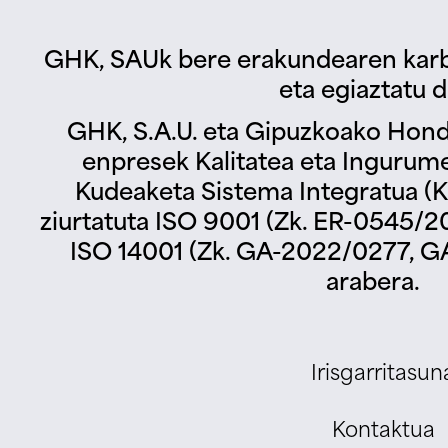
GHK, SAUk bere erakundearen karb
eta egiaztatu d
GHK, S.A.U. eta Gipuzkoako Hond
enpresek Kalitatea eta Ingurum
Kudeaketa Sistema Integratua (KS
ziurtatuta ISO 9001 (Zk. ER-0545/2
ISO 14001 (Zk. GA-2022/0277, G
arabera.
Irisgarritasun
Kontaktua