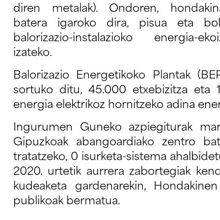
diren metalak). Ondoren, hondakinak
batera igaroko dira, pisua eta bo
balorizazio-instalazioko energia-e
izateko.
Balorizazio Energetikoko Plantak (
sortuko ditu, 45.000 etxebizitza eta
energia elektrikoz hornitzeko adina ener
Ingurumen Guneko azpiegiturak martx
Gipuzkoak abangoardiako zentro ba
tratatzeko, 0 isurketa-sistema ahalbid
2020. urtetik aurrera zabortegiak ken
kudeaketa gardenarekin, Hondakinen 
publikoak bermatua.