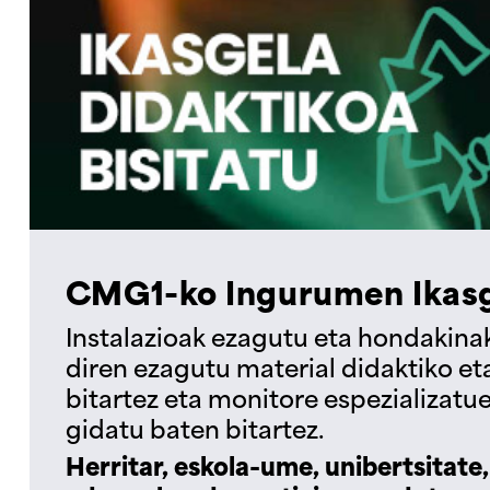
CMG1-ko Ingurumen Ikasg
Instalazioak ezagutu eta hondakina
diren ezagutu material didaktiko e
bitartez eta monitore espezializatue
gidatu baten bitartez.
Herritar, eskola-ume, unibertsitate,