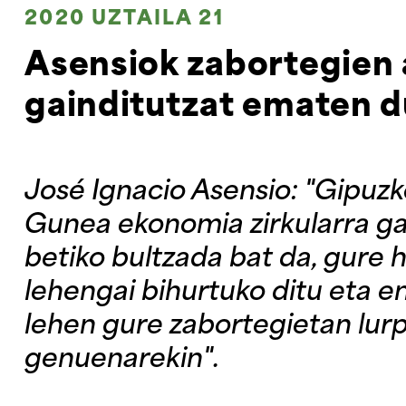
2020 UZTAILA 21
Asensiok zabortegien 
gainditutzat ematen 
José Ignacio Asensio: "Gipu
Gunea ekonomia zirkularra g
betiko bultzada bat da, gure
lehengai bihurtuko ditu eta e
lehen gure zabortegietan lur
genuenarekin".