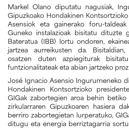
Markel Olano diputatu nagusiak, In
Gipuzkoako Hondakinen Kontsortzioko 
Asensiok eta gainerako foru-taldea
Guneko instalazioak bisitatu dituzt
Bateratua (IBB) lortu ondoren, ekain
jartzea aurreikusten da. Bisitaldia
osatzen duten azpiegiturak bisitatu
funtzionalitateak eta abian jartzeko pro
José Ignacio Asensio Ingurumeneko d
Hondakinen Kontsortzioko president
GIGak zabortegien aroa behin betiko
zirkularraren Gipuzkoaren hasiera da
berriro zabortegietan lurperatuko, GIG
ditugu eta energia berriztagarria sor