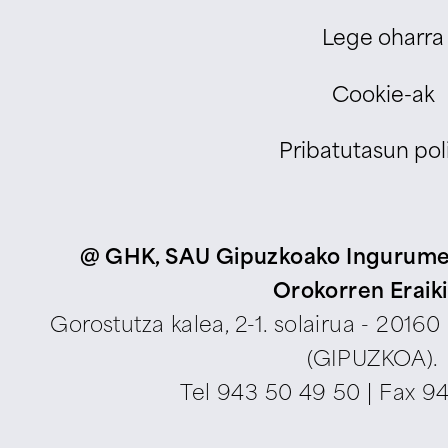
Lege oharra
Cookie-ak
Pribatutasun poli
@ GHK, SAU Gipuzkoako Ingurumen
Orokorren Eraik
Gorostutza kalea, 2-1. solairua - 2016
(GIPUZKOA).
Tel
943 50 49 50
| Fax 9