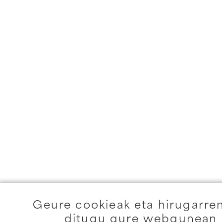
Geure cookieak eta hirugarre
ditugu gure webgunean e